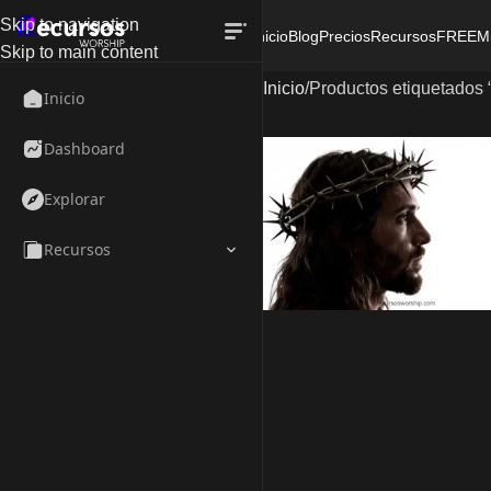
Skip to navigation
Inicio
Blog
Precios
Recursos
FREE
M
Skip to main content
Inicio
Productos etiquetados 
Inicio
Dashboard
Explorar
Recursos