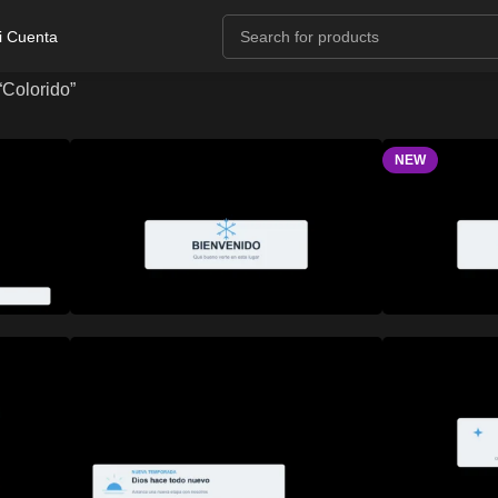
i Cuenta
“Colorido”
NEW