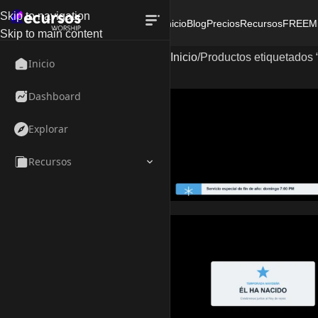
Skip to navigation
Inicio
Blog
Precios
Recursos
FREE
M
Skip to main content
Inicio
Productos etiquetados 
Inicio
Dashboard
Explorar
Recursos