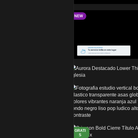
NEW
GRATI
S