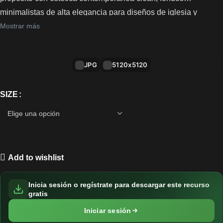
minimalistas de alta elegancia para diseños de iglesia y
portadas de estudios de fe con paleta cálida.
Mostrar más
JPG
5120x5120
SIZE
Add to wishlist
Inicia sesión o regístrate para descargar este recurso
gratis
Iniciar sesión