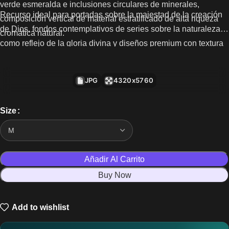
verde esmeralda e inclusiones circulares de minerales,
Recurso ideal para portadas sobre la majestad de la creación
composición vertical de material estratificado de alta riqueza
de Dios, fondos contemplativos de series sobre la naturaleza
cromática natural.
como reflejo de la gloria divina y diseños premium con textura
natural.
JPG
4320x5760
Size
Añadir Al Carrito
Buy Now
Add to wishlist