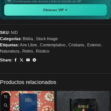
Desbloquea este recurso y todo lo incluido en VIP
Obtener VIP
SKU:
N/D
Categorías:
Biblia
,
Stock Image
Etiquetas:
Aire Libre
,
Contemplativo
,
Cristiano
,
Exterior
,
Naturaleza
,
Retiro
,
Rústico
Share:
Productos relacionados