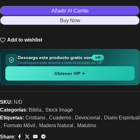
Añadir Al Carrito
Buy Now
Add to wishlist
Descarga este producto gratis con
VIP
Desbloquea este recurso y todo lo incluido en VIP
Obtener VIP
SKU:
N/D
Categorías:
Biblia
,
Stock Image
Etiquetas:
Cristiano
,
Cuaderno
,
Devocional
,
Diario Espiritual
,
Formato Móvil
,
Madera Natural
,
Matutino
Share: