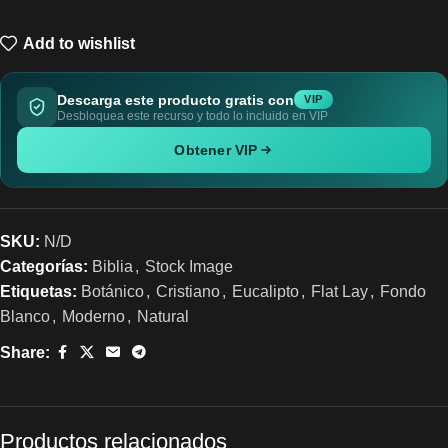
Add to wishlist
Descarga este producto gratis con
VIP
Desbloquea este recurso y todo lo incluido en VIP
Obtener VIP
SKU:
N/D
Categorías:
Biblia
,
Stock Image
Etiquetas:
Botánico
,
Cristiano
,
Eucalipto
,
Flat Lay
,
Fondo
Blanco
,
Moderno
,
Natural
Share:
Productos relacionados