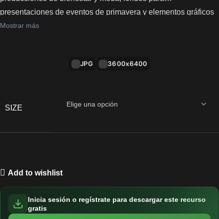
presentaciones de eventos de primavera y elementos gráficos
con estética de jardín floral delicada.
Mostrar más
JPG
3600x6400
SIZE
Add to wishlist
Inicia sesión o regístrate para descargar este recurso
gratis