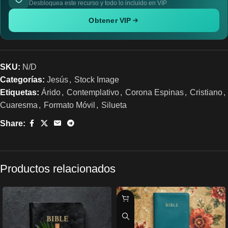
Desbloquea este recurso y todo lo incluido en VIP
Obtener VIP
SKU:
N/D
Categorías:
Jesús
,
Stock Image
Etiquetas:
Árido
,
Contemplativo
,
Corona Espinas
,
Cristiano
,
Cuaresma
,
Formato Móvil
,
Silueta
Share:
Productos relacionados