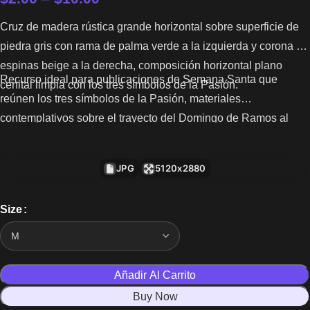
Cruz de madera rústica grande horizontal sobre superficie de
piedra gris con rama de palma verde a la izquierda y corona de
espinas beige a la derecha, composición horizontal plano
Recurso ideal para publicaciones de Semana Santa que
cenital limpia con los tres símbolos de la Pasión.
reúnen los tres símbolos de la Pasión, materiales
contemplativos sobre el trayecto del Domingo de Ramos al
Viernes Santo y portadas de series sobre el relato visual de la
Pasión de Cristo.
JPG
5120x2880
Size
Añadir Al Carrito
Buy Now