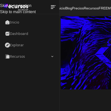
Skip to navigation
Inicio
Blog
Precios
Recursos
FREE
M
Skip to main content
Inicio
Dashboard
Explorar
Recursos