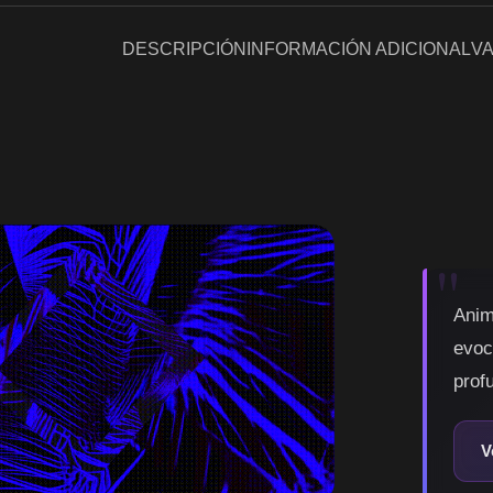
DESCRIPCIÓN
INFORMACIÓN ADICIONAL
VA
Anim
evoc
prof
V