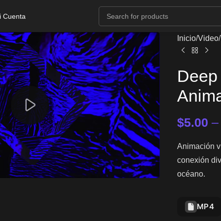
i Cuenta
Inicio
Video
Deep 
Anima
$
5.00
Animación v
conexión div
océano.
MP4