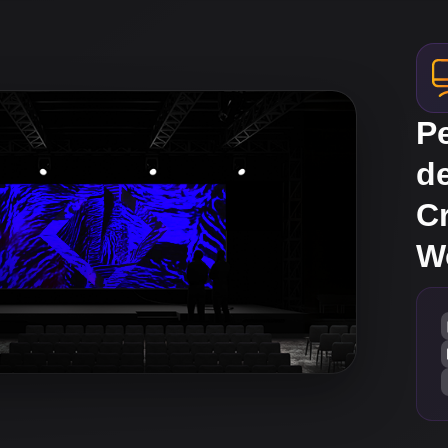
Pe
d
C
W