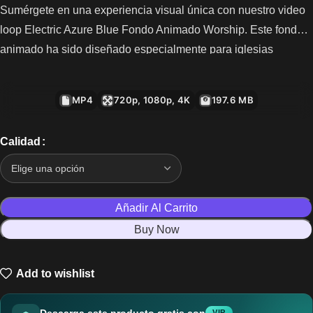
Sumérgete en una experiencia visual única con nuestro video
loop Electric Azure Blue Fondo Animado Worship. Este fondo
animado ha sido diseñado especialmente para iglesias
cristianas, perfecto para realzar cada momento de adoración.
La mezcla de tonos azules eléctricos crea una atmósfera
MP4
720p, 1080p, 4K
197.6 MB
envolvente que inspirará a la congregación.
Calidad
Añadir Al Carrito
Buy Now
Add to wishlist
Descarga este producto gratis con
VIP