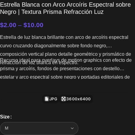
Estrella Blanca con Arco Arcoíris Espectral sobre
Negro | Textura Prisma Refracción Luz
$
2.00
–
$
10.00
Estrella de luz blanca brillante con arco de arcoíris espectral
curvo cruzando diagonalmente sobre fondo negro,
composición vertical plano detalle geométrico y prismático de
Recurso ideal para overlays de motion graphics con efecto de
refracción de luz blanca en espectro.
prisma y arcoíris, fondos de presentaciones con destello
estelar y arco espectral sobre negro y portadas editoriales de
proyectos de ciencia óptica o diseño.
JPG
3600x6400
Size