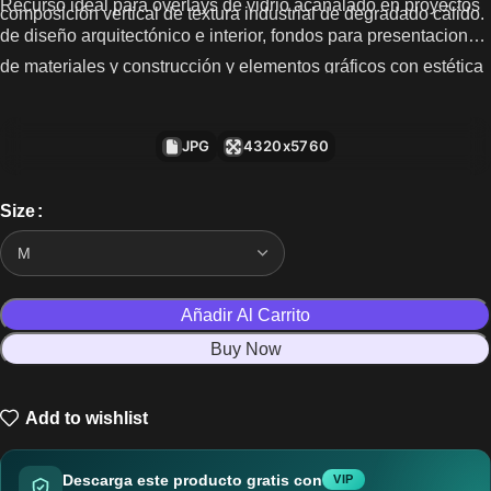
Recurso ideal para overlays de vidrio acanalado en proyectos
composición vertical de textura industrial de degradado cálido.
de diseño arquitectónico e interior, fondos para presentaciones
de materiales y construcción y elementos gráficos con estética
industrial cálida.
JPG
4320x5760
Size
Añadir Al Carrito
Buy Now
Add to wishlist
Descarga este producto gratis con
VIP