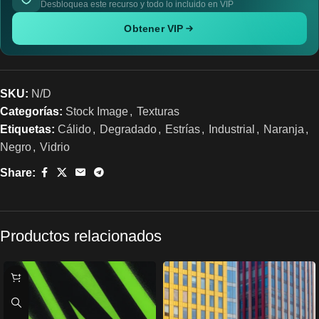
Desbloquea este recurso y todo lo incluido en VIP
Obtener VIP
SKU:
N/D
Categorías:
Stock Image
,
Texturas
Etiquetas:
Cálido
,
Degradado
,
Estrías
,
Industrial
,
Naranja
,
Negro
,
Vidrio
Share:
Productos relacionados