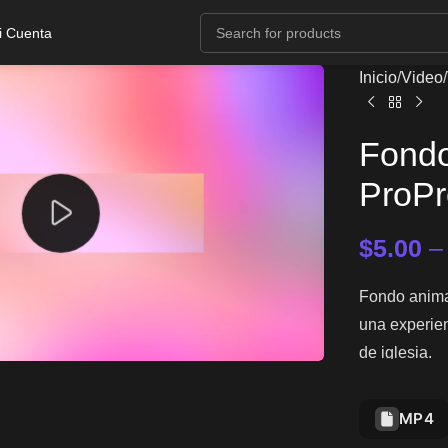
i Cuenta
Inicio
Video
Fondo
ProPr
$
5.00
Fondo anima
una experien
de iglesia.
MP4