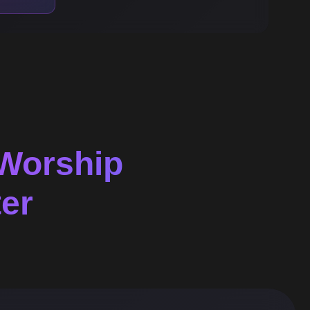
Worship
er