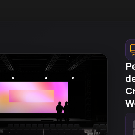
Pe
d
C
W