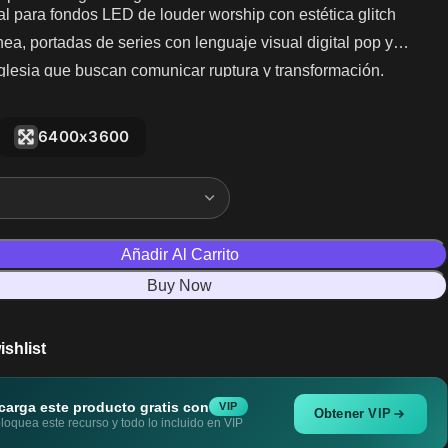
l para fondos LED de louder worship con estética glitch
a, portadas de series con lenguaje visual digital pop y
glesia que buscan comunicar ruptura y transformación.
6400x3600
Añadir Al Carrito
Buy Now
ishlist
carga este producto gratis con
VIP
Obtener VIP
oquea este recurso y todo lo incluido en VIP