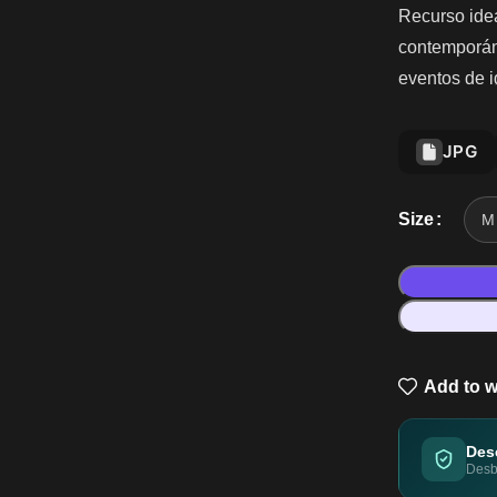
Recurso idea
contemporáne
eventos de i
JPG
Size
Add to w
Des
Desbl