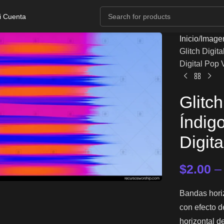
i Cuenta
Inicio
Image
Glitch Digit
Digital Pop 
Glitch
Índigo
Digit
$
2.00
Bandas horiz
con efecto d
horizontal de