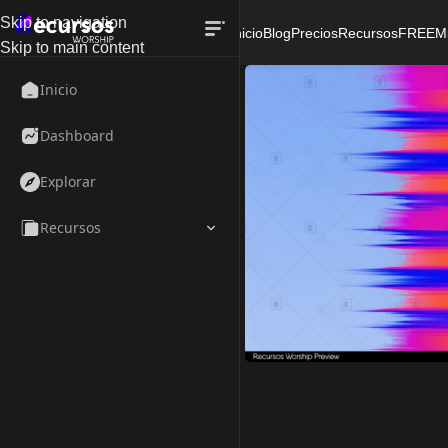
Skip to navigation
Inicio
Blog
Precios
Recursos
FREE
M
Skip to main content
Inicio
Dashboard
Explorar
Recursos