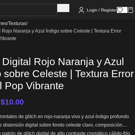
Login / Register
nes
Texturas
al Rojo Naranja y Azul Índigo sobre Celeste | Textura Error
Vibrante
 Digital Rojo Naranja y Azul
 sobre Celeste | Textura Error
al Pop Vibrante
–
$
10.00
ontales de glitch en rojo-naranja vivo y azul-índigo profundo
e distorsión digital sobre fondo celeste claro, composición
 patrón de glitch digital de alto contraste cromático cálido-frío.