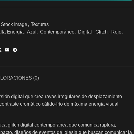
Stock Image
,
Texturas
lta Energía
,
Azul
,
Contemporáneo
,
Digital
,
Glitch
,
Rojo
,
LORACIONES (0)
rsión digital que crea rayas irregulares de desplazamiento
o contraste cromático cálido-frío de máxima energía visual
tica glitch digital contemporánea que comunica ruptura,
impacto, diseños de eventos de iglesia que buscan comunicar la