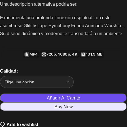
Una descripción alternativa podría ser:
Experimenta una profunda conexión espiritual con este
asombroso Glitchscape Symphony Fondo Animado Worship.
Su diseño dinámico y moderno te transportará a un ambiente
de adoración vibrante, ideal para cualquier momento de
alabanza. Transforma el corazón de tu congregación con esta
MP4
720p, 1080p, 4K
131.9 MB
experiencia visual envolvente, perfecta para servicios, eventos
y transmisiones en línea. Haz que tus momentos más
Calidad
significativos sean inolvidables con este fondo animado
innovador y fresco.
Añadir Al Carrito
Buy Now
Add to wishlist