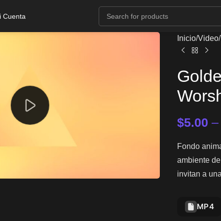
i Cuenta
Inicio
Video
Golde
Worsh
$
5.00
Fondo animad
ambiente de 
invitan a una
MP4