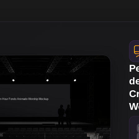
Pe
d
C
W