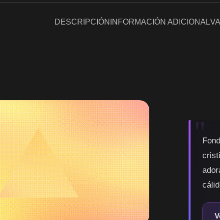
DESCRIPCIÓN
INFORMACIÓN ADICIONAL
VA
Fond
cris
ador
cálid
V