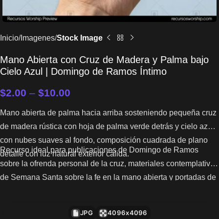
Inicio
Imagenes
Stock Image
Mano Abierta con Cruz de Madera y Palma bajo
Cielo Azul | Domingo de Ramos Íntimo
$
2.00
–
$
10.00
Mano abierta de palma hacia arriba sosteniendo pequeña cruz
de madera rústica con hoja de palma verde detrás y cielo azul
con nubes suaves al fondo, composición cuadrada de plano
Recurso ideal para publicaciones de Domingo de Ramos
detalle con luz natural exterior cálida.
sobre la ofrenda personal de la cruz, materiales contemplativos
de Semana Santa sobre la fe en la mano abierta y portadas de
series sobre el compromiso íntimo con la cruz.
JPG
4096x4096