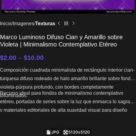
Inicio
Imagenes
Texturas
Marco Luminoso Difuso Cian y Amarillo sobre
Violeta | Minimalismo Contemplativo Etéreo
$
2.00
–
$
10.00
Composición cuadrada minimalista de rectángulo interior cian-
turquesa difuso rodeado de halo amarillo brillante sobre fondo
violeta-púrpura profundo, con bordes completamente
Recurso ideal para fondos de minimalismo contemplativo
difuminados.
etéreo, portadas de series sobre la luz que enmarca lo sagrado
y materiales editoriales de alta suavidad visual para diseño
sereno y meditativo.
JPG
5120x5120