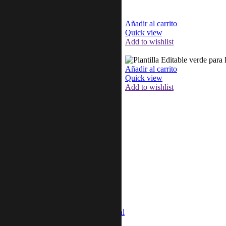
Añadir al carrito
Quick view
Add to wishlist
Añadir al carrito
Quick view
Add to wishlist
Menu
Categories
Inicio
Blog
Precios
Recursos
Plantillas
Adoración
Bautismos
Congreso
Damas
Escuela Dominical
Familia