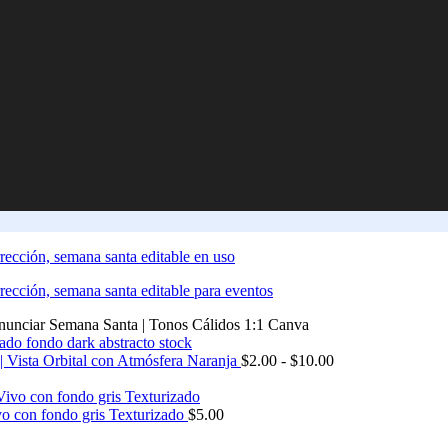
Anunciar Semana Santa | Tonos Cálidos 1:1 Canva
 | Vista Orbital con Atmósfera Naranja
$
2.00
-
$
10.00
vo con fondo gris Texturizado
$
5.00