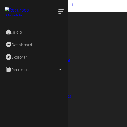
Skip to navigation
Skip to main content
Inicio
Blog
Precios
Recursos
Inicio
Plantillas
Adoración
Dashboard
Bautismos
Congreso
Damas
Explorar
Escuela Dominical
Familia
Recursos
Jovenes
Matrimonios
Santa Cena
Semana Santa
Video
Cuentas Regresivas
Fondos
Streaming
Vmix
OBS
Proyección
EasyWorship