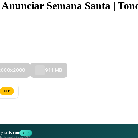
a Anunciar Semana Santa | Ton
plantilla cuadrada para redes es perfecta para anunciar eventos de Sem
ondo suave. Es ideal para iglesias que buscan inspirar. ¡Personaliza con
2000x2000
91.1 MB
VIP
 gratis con
VIP
do lo incluido en VIP