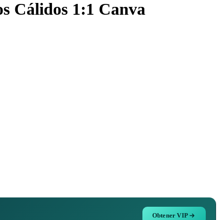
os Cálidos 1:1 Canva
ana Santa con un diseño espiritual y evocador. Combina imágenes de
 Canva!
Obtener VIP