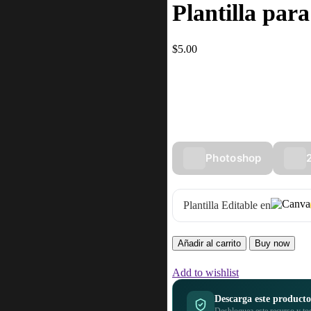
Plantilla par
$
5.00
Esta plantilla de resurrección 
Jesús en tonos cálidos con un f
Photoshop
Plantilla Editable en
Añadir al carrito
Buy now
Add to wishlist
Descarga este producto
Desbloquea este recurso y to