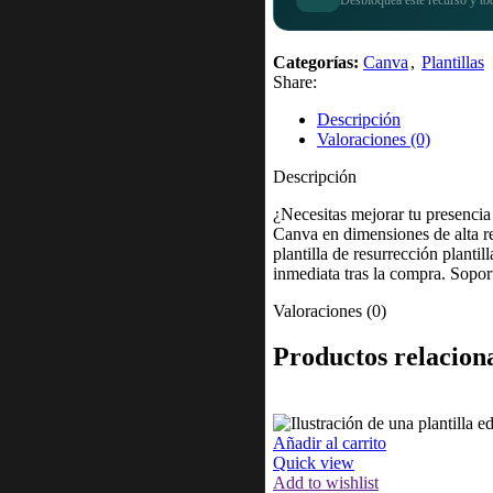
Categorías:
Canva
,
Plantillas
Share:
Descripción
Valoraciones (0)
Descripción
¿Necesitas mejorar tu presencia
Canva en dimensiones de alta re
plantilla de resurrección plant
inmediata tras la compra. Soport
Valoraciones (0)
Productos relacion
Añadir al carrito
Quick view
Add to wishlist