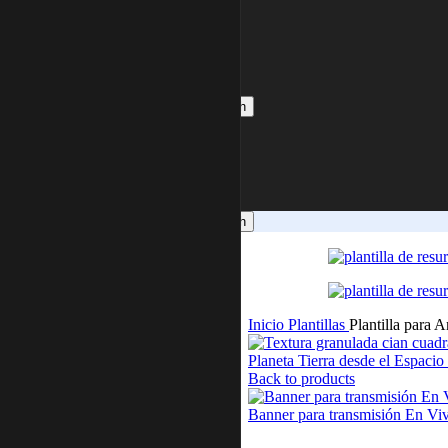
Propresenter
Holyrics
FREE
Mi Cuenta
Search
Login / Register
0
Wishlist
0
$
0.00
Menu
Login / Register
Search
Inicio
Plantillas
Plantilla para 
Planeta Tierra desde el Espacio
Back to products
Banner para transmisión En Vi