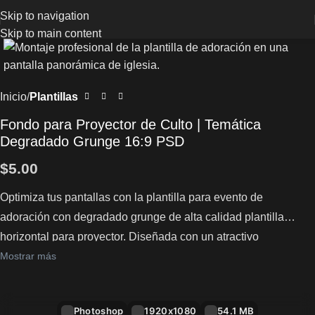
Skip to navigation
Skip to main content
Inicio
Plantillas
Fondo para Proyector de Culto | Temática
Degradado Grunge 16:9 PSD
$
5.00
Optimiza tus pantallas con la plantilla para evento de
adoración con degradado grunge de alta calidad plantilla
horizontal para proyector. Diseñada con un atractivo
degradado grunge en cálidos tonos, es perfecta para anuncios
Mostrar más
que destacan la espiritualidad en el templo principal.
Photoshop
1920x1080
54.1 MB