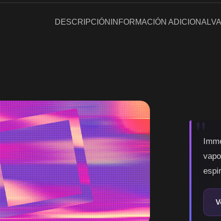
DESCRIPCIÓN
INFORMACIÓN ADICIONAL
VA
Imme
vapo
espir
V