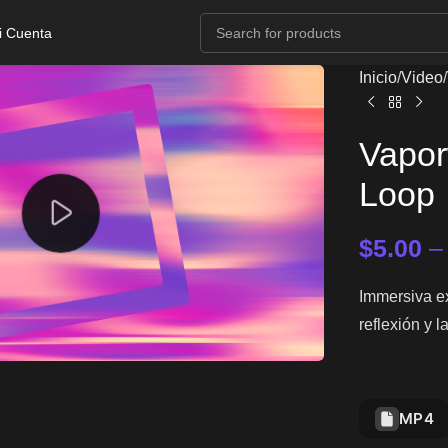
i Cuenta
Inicio
Video
Vapor
Loop
$
5.00
Immersiva ex
reflexión y l
MP4