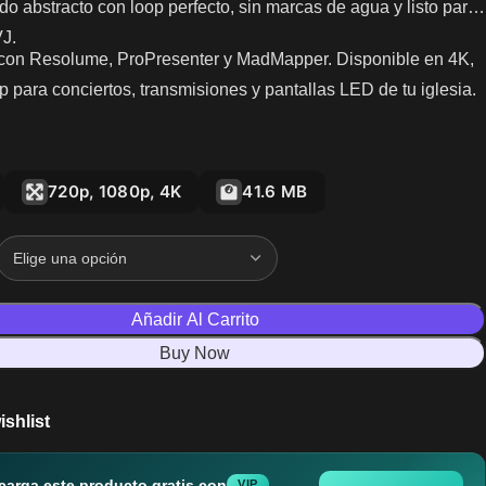
o abstracto con loop perfecto, sin marcas de agua y listo para
VJ.
con Resolume, ProPresenter y MadMapper. Disponible en 4K,
 para conciertos, transmisiones y pantallas LED de tu iglesia.
720p, 1080p, 4K
41.6 MB
Añadir Al Carrito
Buy Now
ishlist
carga este producto gratis con
VIP