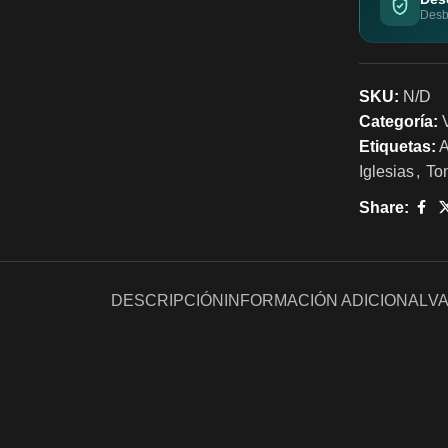
Desbl
SKU:
N/D
Categoría:
Etiquetas:
A
Iglesias
,
To
Share:
DESCRIPCIÓN
INFORMACIÓN ADICIONAL
VA