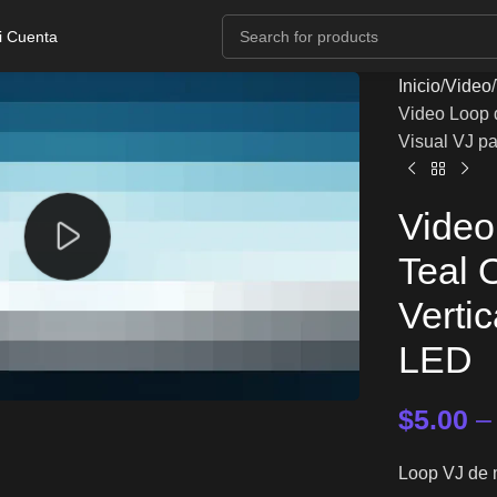
i Cuenta
Inicio
Video
Video Loop d
Visual VJ p
Video
Teal 
Vertic
LED
$
5.00
Loop VJ de m