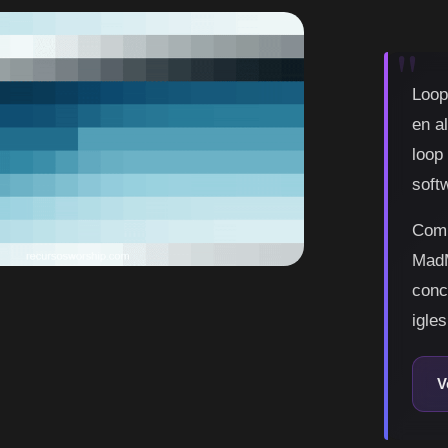
Loop
en a
loop
soft
Comp
MadM
conc
igles
V