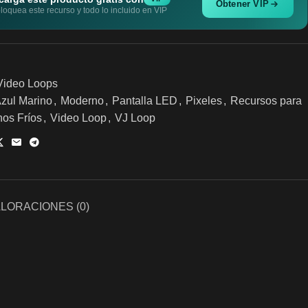
Obtener VIP
oquea este recurso y todo lo incluido en VIP
Video Loops
zul Marino
,
Moderno
,
Pantalla LED
,
Pixeles
,
Recursos para
nos Fríos
,
Video Loop
,
VJ Loop
LORACIONES (0)