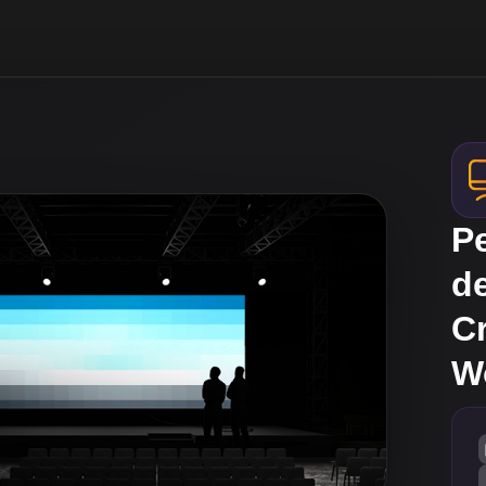
Pe
d
C
W