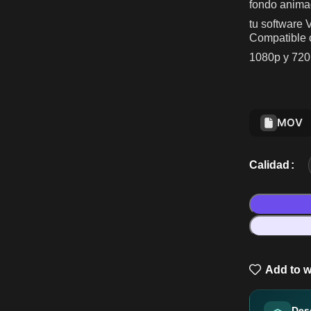
fondo animad
tu software 
Compatible 
1080p y 720p
MOV
Calidad
Add to w
Des