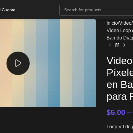
i Cuenta
Inicio
Video
Video Loop d
Barrido Dia
Video
Píxel
en Ba
para 
$
5.00
Loop VJ de p