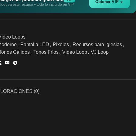
Obtener VIP
oquea este recurso y todo lo incluido en VIP
Video Loops
Moderno
,
Pantalla LED
,
Pixeles
,
Recursos para Iglesias
,
Tonos Cálidos
,
Tonos Fríos
,
Video Loop
,
VJ Loop
LORACIONES (0)