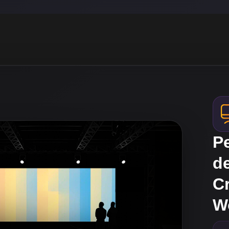
Pe
d
C
W