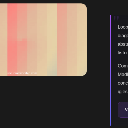
Loop
diag
abst
listo
Comp
MadM
conc
igles
V