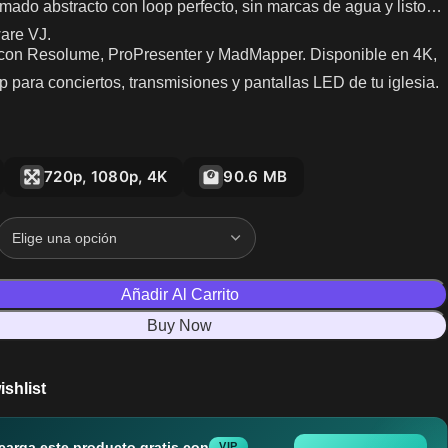
mado abstracto con loop perfecto, sin marcas de agua y listo
ware VJ.
con Resolume, ProPresenter y MadMapper. Disponible en 4K,
 para conciertos, transmisiones y pantallas LED de tu iglesia.
720p, 1080p, 4K
90.6 MB
Añadir Al Carrito
Buy Now
ishlist
carga este producto gratis con
VIP