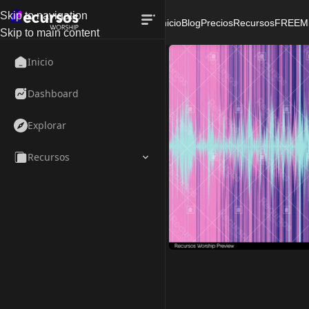
Skip to navigation
Inicio
Blog
Precios
Recursos
FREE
M
Skip to main content
Inicio
Dashboard
Explorar
Recursos