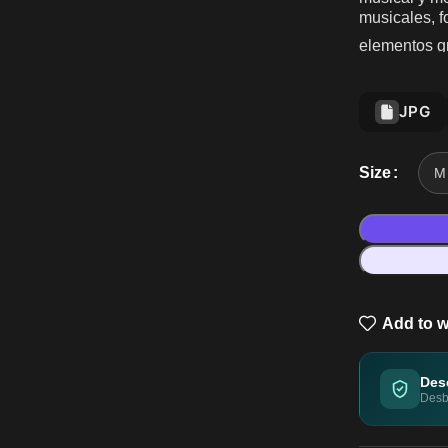
musicales, f
elementos gr
JPG
Size
Add to w
Des
Desbl