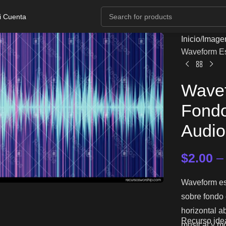
i Cuenta
Inicio
Image
Waveform Es
Wavef
Fondo
Audio
$
2.00
Waveform esp
sobre fondo
horizontal a
Recurso idea
musical y mo