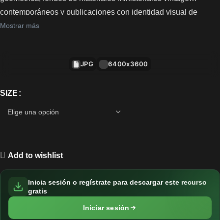
contemporáneos y publicaciones con identidad visual de
bandas diagonales cálidas.
Mostrar más
JPG
6400x3600
SIZE
Add to wishlist
Inicia sesión o regístrate para descargar este recurso
gratis
Iniciar sesión