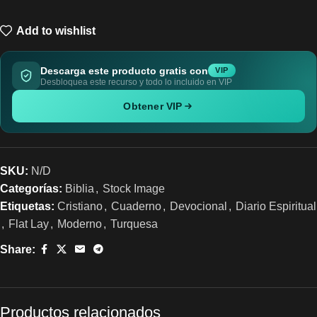
Add to wishlist
Descarga este producto gratis con
VIP
Desbloquea este recurso y todo lo incluido en VIP
Obtener VIP
SKU:
N/D
Categorías:
Biblia
,
Stock Image
Etiquetas:
Cristiano
,
Cuaderno
,
Devocional
,
Diario Espiritual
,
Flat Lay
,
Moderno
,
Turquesa
Share:
Productos relacionados