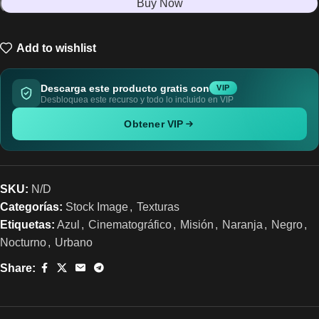
Buy Now
Add to wishlist
Descarga este producto gratis con
VIP
Desbloquea este recurso y todo lo incluido en VIP
Obtener VIP
SKU:
N/D
Categorías:
Stock Image
,
Texturas
Etiquetas:
Azul
,
Cinematográfico
,
Misión
,
Naranja
,
Negro
,
Nocturno
,
Urbano
Share: