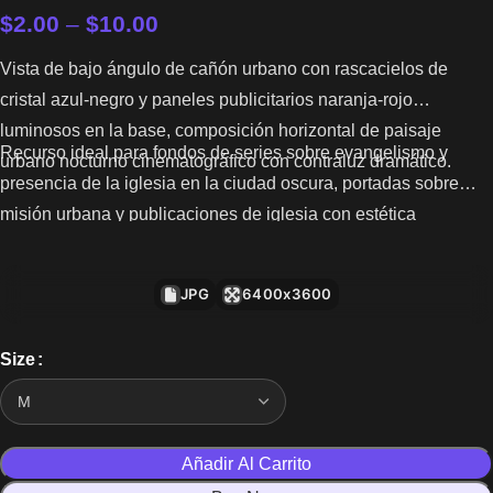
$
2.00
–
$
10.00
Vista de bajo ángulo de cañón urbano con rascacielos de
cristal azul-negro y paneles publicitarios naranja-rojo
luminosos en la base, composición horizontal de paisaje
Recurso ideal para fondos de series sobre evangelismo y
urbano nocturno cinematográfico con contraluz dramático.
presencia de la iglesia en la ciudad oscura, portadas sobre
misión urbana y publicaciones de iglesia con estética
cinematográfica urbana.
JPG
6400x3600
Size
Añadir Al Carrito