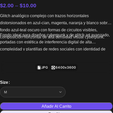
$
2.00
–
$
10.00
Glitch analógico complejo con trazos horizontales
distorsionados en azul-cian, magenta, naranja y blanco sobre
fondo azul-teal oscuro con formas de circuitos visibles,
Fondo ideal para diseños cyberpunk y de glitch art avanzado,
composición horizontal de alta densidad visual cyberpunk.
portadas con estética de interferencia digital de alta
complejidad y plantillas de redes sociales con identidad de
glitch analógico complejo de alta tecnología.
JPG
6400x3600
Size
Añadir Al Carrito