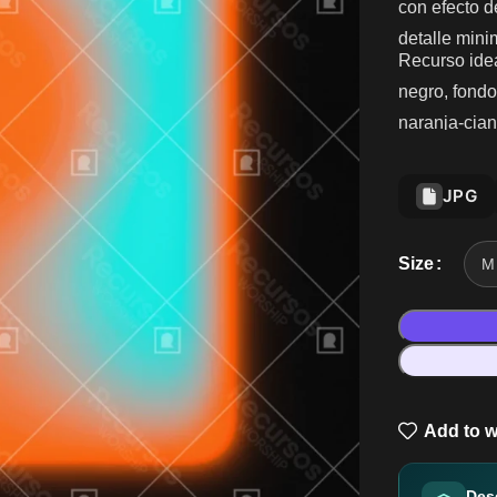
con efecto d
detalle mini
Recurso idea
negro, fondo
naranja-cian
JPG
Size
Add to w
Des