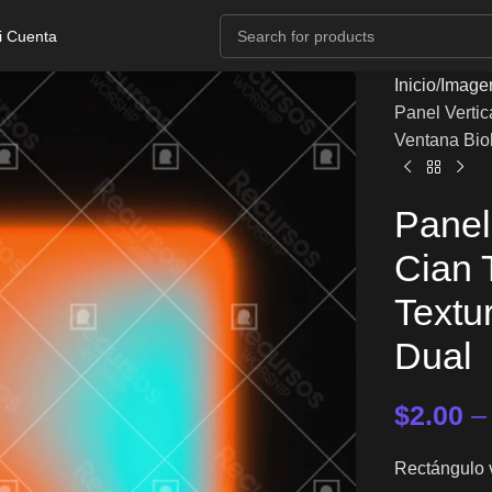
i Cuenta
Inicio
Image
Panel Vertic
Ventana Bio
Panel
Cian 
Textu
Dual
$
2.00
Rectángulo v