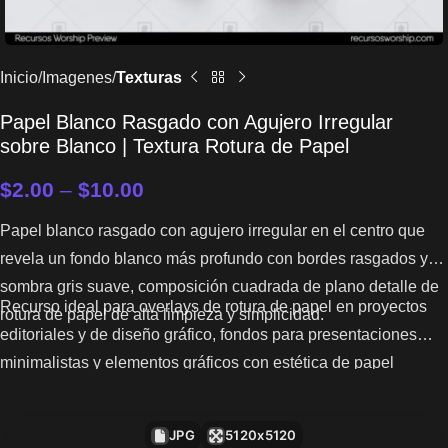
Inicio
Imagenes
Texturas
Papel Blanco Rasgado con Agujero Irregular
sobre Blanco | Textura Rotura de Papel
$
2.00
–
$
10.00
Papel blanco rasgado con agujero irregular en el centro que
revela un fondo blanco más profundo con bordes rasgados y
sombra gris suave, composición cuadrada de plano detalle de
Recurso ideal para overlays de rotura de papel en proyectos
rotura de papel de alta limpieza y simplicidad.
editoriales y de diseño gráfico, fondos para presentaciones
minimalistas y elementos gráficos con estética de papel
rasgado.
JPG
5120x5120