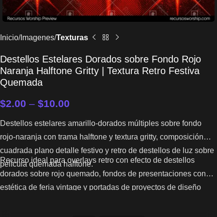
Inicio
Imagenes
Texturas
Destellos Estelares Dorados sobre Fondo Rojo
Naranja Halftone Gritty | Textura Retro Festiva
Quemada
$
2.00
–
$
10.00
Destellos estelares amarillo-dorados múltiples sobre fondo
rojo-naranja con trama halftone y textura gritty, composición
cuadrada plano detalle festivo y retro de destellos de luz sobre
Recurso ideal para overlays retro con efecto de destellos
película quemada halftone.
dorados sobre rojo quemado, fondos de presentaciones con
estética de feria vintage y portadas de proyectos de diseño
retro, música o festivales.